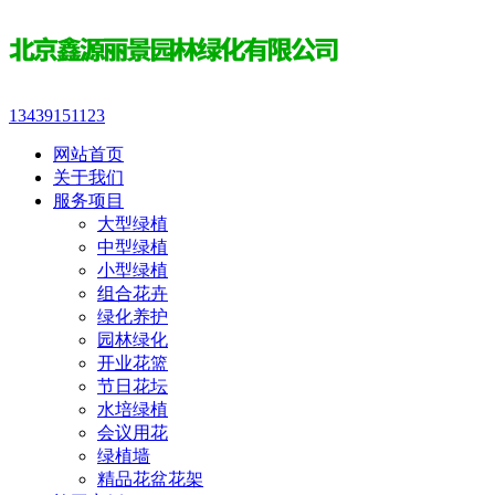
13439151123
网站首页
关于我们
服务项目
大型绿植
中型绿植
小型绿植
组合花卉
绿化养护
园林绿化
开业花篮
节日花坛
水培绿植
会议用花
绿植墙
精品花盆花架