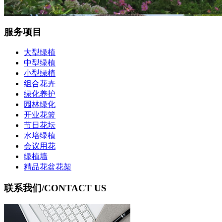
服务项目
大型绿植
中型绿植
小型绿植
组合花卉
绿化养护
园林绿化
开业花篮
节日花坛
水培绿植
会议用花
绿植墙
精品花盆花架
联系我们
/CONTACT US