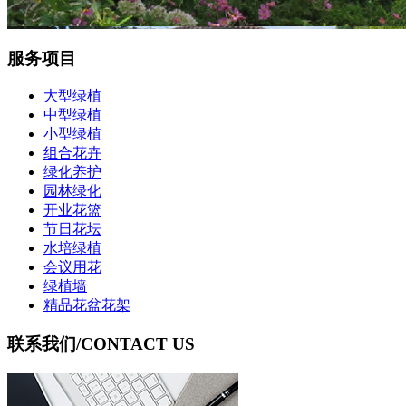
服务项目
大型绿植
中型绿植
小型绿植
组合花卉
绿化养护
园林绿化
开业花篮
节日花坛
水培绿植
会议用花
绿植墙
精品花盆花架
联系我们
/CONTACT US