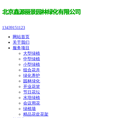
13439151123
网站首页
关于我们
服务项目
大型绿植
中型绿植
小型绿植
组合花卉
绿化养护
园林绿化
开业花篮
节日花坛
水培绿植
会议用花
绿植墙
精品花盆花架