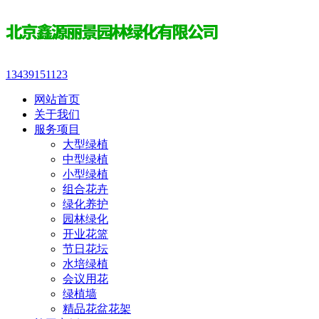
13439151123
网站首页
关于我们
服务项目
大型绿植
中型绿植
小型绿植
组合花卉
绿化养护
园林绿化
开业花篮
节日花坛
水培绿植
会议用花
绿植墙
精品花盆花架