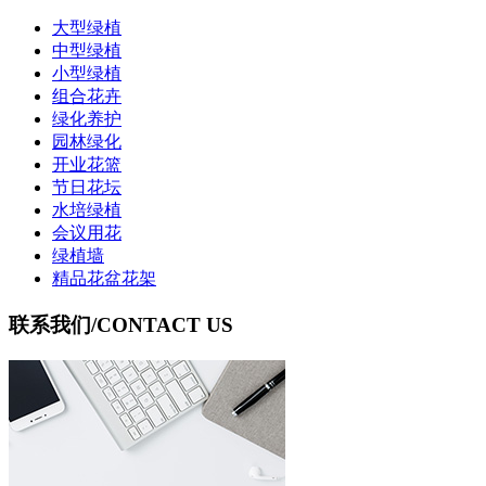
大型绿植
中型绿植
小型绿植
组合花卉
绿化养护
园林绿化
开业花篮
节日花坛
水培绿植
会议用花
绿植墙
精品花盆花架
联系我们
/CONTACT US